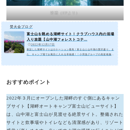
浴槽（HPより）
焚火会ブログ
富士山を眺める湖畔サイト！クラブハウス内の浴場
入り放題【山中湖フォレストコテ...
️
2022年12月17日
新設した湖畔サイトはロケーション最高！富士山と山中湖の贅沢盛り。ま
た、キャンプ場でお風呂に入れる幸福感！！小田急グループの高規格施設
で森と湖を満喫できる。森の中のコテージはテラスでバーベキュー可能。
ファミリーキャンプに最適。2022.3.11から新設された富士山ビューサイ
ト]小田急山中湖フォレストコテージアクセスマップ買い出しは車で１５分
のスーパー【オギノ山中湖店】がおすすめ！１００円ショップ【セリア】
も隣接し、小物などもそろう。小田急山中湖フォレストコテージの魅力ク
おすすめポイント
ラブハウス外観（HPより）クラブハウ...
2022年３月にオープンした湖畔のすぐ側にあるキャン
プサイト【湖畔オートキャンプ富士山ビューサイト】
は、山中湖と富士山が見渡せる絶景サイト。整備された
サイトと炊事場やトイレなども清潔感があり、リゾート