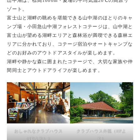
山中湖は、標高1000m・夏場の平均気温20℃の高原リ
ゾート。
富士山と湖畔の眺めを堪能できる山中湖のほとりのキャ
ンプ場・小田急山中湖フォレストコテージは、山中湖と
富士山が望める湖畔エリアと森林浴が満喫できる森林エ
リアに分かれており、コテージ宿泊やオートキャンプな
どのお好みのアウトドアスタイルが楽しめます。
湖畔や静かな森に囲まれたコテージで、大切な家族や仲
間同士とアウトドアライフが楽しめます。
おしゃれなクラブハウス
クラブハウス外観（HPよ
（HPより））
り）