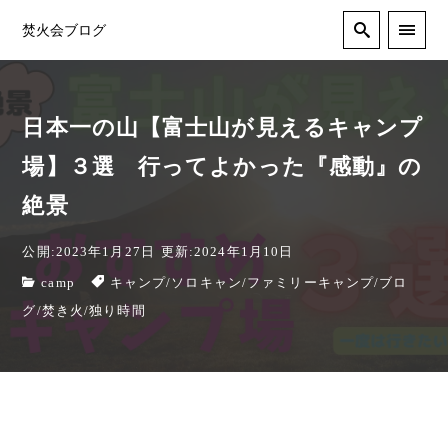
焚火会ブログ
日本一の山【富士山が見えるキャンプ
場】３選 行ってよかった『感動』の
絶景
公開:2023年1月27日
更新:2024年1月10日
camp
キャンプ
/
ソロキャン
/
ファミリーキャンプ
/
ブロ
グ
/
焚き火
/
独り時間