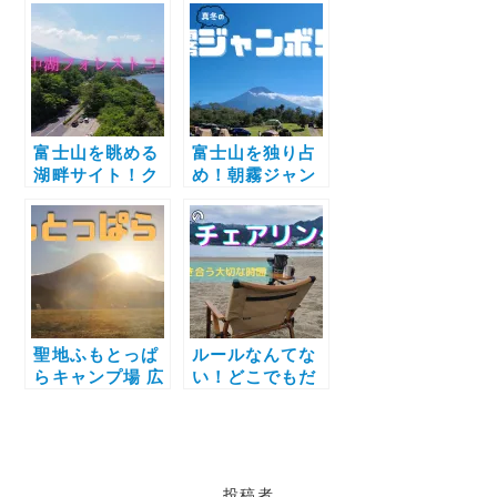
ビレッジ】ペッ
の眺望が人気の
トと泊まれるコ
理由！眼下には
テージも！！
究極の癒し温泉
も
富士山を眺める
富士山を独り占
湖畔サイト！ク
め！朝霧ジャン
ラブハウス内の
ボリーのプライ
浴場入り放題
ベート空間で癒
【山中湖フォレ
しのキャンプ☆
ストコテージ】
流れ星を見上げ
でソロキャンプ
るチェアリング
聖地ふもとっぱ
ルールなんてな
らキャンプ場 広
い！どこでもだ
大な敷地と富士
れでもできる
山の圧力に完敗
【チェアリン
で乾杯！！ソロ
グ】のすすめ
キャンデビュー
投稿者