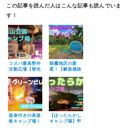
この記事を読んだ人はこんな記事も読んでいま
e
t
e
i
y
e
e
e
す！
b
t
l
L
n
g
r
o
e
i
a
r
n
o
r
n
a
o
k
k
m
t
コスパ最高野外
朝霧地区の新
活動広場【智光
星！【解放感抜
山公園キャンプ
群】きれいな施
e
場】ファミリー
設が整うキャン
キャンプ
プベースそらい
ろでのキャンプ
レビュー
温泉付きの高規
【ほったらかし
格キャンプ場！
キャンプ場】甲
【塩原グリーン
府盆地と富士山