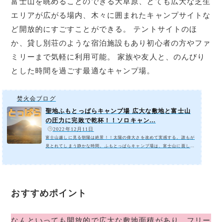
富士山を眺めることのできる大草原、とても広大な芝生
エリアが広がる場内、木々に囲まれたキャンプサイトな
ど開放的にすごすことができる。 テントサイトのほ
か、貸し別荘のような宿泊施設もあり初心者の方やファ
ミリーまで気軽に利用可能。 家族や友人と、のんびり
とした時間を過ごす最適なキャンプ場。
焚火会ブログ
聖地ふもとっぱらキャンプ場 広大な敷地と富士山
の圧力に完敗で乾杯！！ソロキャン...
️
2022年12月11日
富士山越しに見る朝陽は絶景！！太陽の偉大さを改めて実感する。誰もが
見とれてしまう静かな時間。ふもとっぱらキャンプ場は、富士山に面して
いて、どこからでも富士山超しの朝陽が拝める。季節によっては富士山の
頂上から朝陽が顔を出す『ダイヤモンド富士』が見られる絶景スポット。
日の出の時間を確認し、早起き必須、朝は結構寒かった。キャンパーの聖
地でソロキャンプファミリーキャンプでは、手のかかる子供たちと、虫や
トイレなどの不安要素を気にする妻がいるため、なるべく高規格なキャン
おすすめポイント
プ場を選んでいましたが、この度日頃...
なんといっても開放的で広大な敷地面積があり、フリー