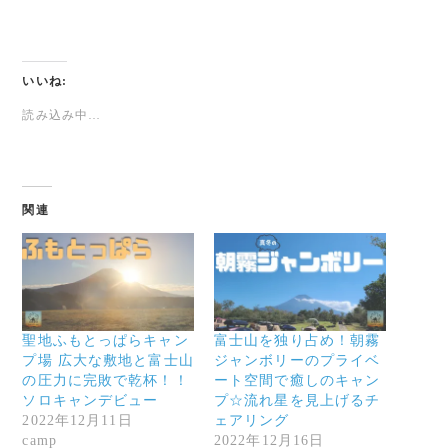
いいね:
読み込み中…
関連
聖地ふもとっぱらキャン
富士山を独り占め！朝霧
プ場 広大な敷地と富士山
ジャンボリーのプライベ
の圧力に完敗で乾杯！！
ート空間で癒しのキャン
ソロキャンデビュー
プ☆流れ星を見上げるチ
2022年12月11日
ェアリング
camp
2022年12月16日