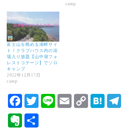
camp
富士山を眺める湖畔サイ
ト！クラブハウス内の浴
場入り放題【山中湖フォ
レストコテージ】でソロ
キャンプ
2022年12月17日
camp
F
T
L
E
C
H
T
a
w
i
m
o
a
e
E
共
c
i
n
a
p
t
l
v
有