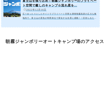
富士山を独り占め！朝霧ジャンボリーのプライベー
ト空間で癒しのキャンプ☆流れ星を...
️
2022年12月16日
広々ゆったりとしたサイトでプライベート空間を満喫朝霧高原の広大な敷
地内で、富士山の景色が時間単位で変化する光景に感動！！区切られたサ
イトでプライベート感を満喫。癒しの景色を独り占めできるオートキャン
プ場。]アクセスマップ解放感抜群！広大な敷地でありながらプライベート
空間が味わえる富士山のふもとの朝霧地区に位置し、キャンプ場内から見
える富士山は存在感抜群です。この周辺にはキャンプ場が多数あり、キャ
ンプの聖地【ふもとっぱらキャンプ場】も近くにあります。（ふもとっぱ
朝霧ジャンボリーオートキャンプ場のアクセス
らキャンプ場の魅力は以前の記事で紹...