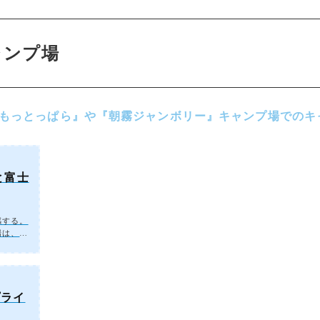
ャンプ場
もっとっぱら』や『朝霧ジャンボリー』キャンプ場でのキャ
と富士
感する。
場は、富
る。季節
ド富士』
必須、朝
リーキャ
要素を気
プライ
でいまし