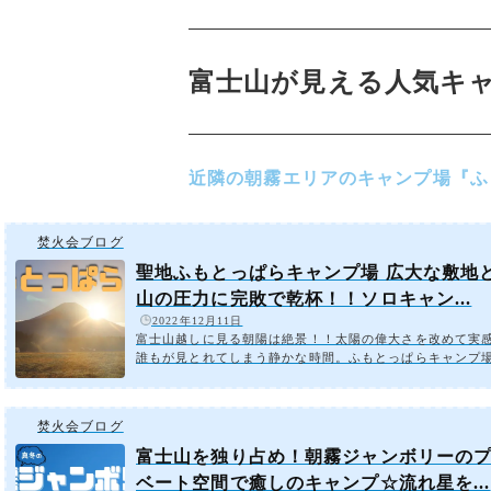
富士山が見える人気キ
近隣の朝霧エリアのキャンプ場『ふ
焚火会ブログ
聖地ふもとっぱらキャンプ場 広大な敷地
山の圧力に完敗で乾杯！！ソロキャン...
️
2022年12月11日
富士山越しに見る朝陽は絶景！！太陽の偉大さを改めて実
誰もが見とれてしまう静かな時間。ふもとっぱらキャンプ
士山に面していて、どこからでも富士山超しの朝陽が拝め
によっては富士山の頂上から朝陽が顔を出す『ダイヤモン
が見られる絶景スポット。日の出の時間を確認し、早起き
焚火会ブログ
は結構寒かった。キャンパーの聖地でソロキャンプファミ
ンプでは、手のかかる子供たちと、虫やトイレなどの不安
富士山を独り占め！朝霧ジャンボリーの
にする妻がいるため、なるべく高規格なキャンプ場を選ん
ベート空間で癒しのキャンプ☆流れ星を...
たが、この度日頃...