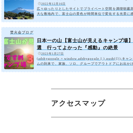
️
2022年12月16日
広々ゆったりとしたサイトでプライベート空間を満喫朝霧
大な敷地内で、富士山の景色が時間単位で変化する光景に
区切られたサイトでプライベート感を満喫。癒しの景色を
できるオートキャンプ場。]アクセスマップ解放感抜群！広
でありながらプライベート空間が味わえる富士山のふもと
焚火会ブログ
区に位置し、キャンプ場内から見える富士山は存在感抜群
の周辺にはキャンプ場が多数あり、キャンプの聖地【ふも
日本一の山【富士山が見えるキャンプ場
キャンプ場】も近くにあります。（ふもとっぱらキャンプ
選 行ってよかった『感動』の絶景
は以前の記事で紹...
️
2023年1月27日
(adsbygoogle = window.adsbygoogle || ).push({});
ムの到来で、家族、ソロ、グループでアウトドアにお出か
とが多くなってきました。コロナ渦でさまざまな制限を強
いる中、非日常を味わい日頃のストレスを発散できる【キ
は、今後も飛躍していくことだと思います。管理人かいち
れまで行ったことのあるキャンプ場の中で、富士山が見え
プ場での絶景おすすめのキャンプ場を紹介します。朝霧ジ
ーオートキャンプ場キャンプ場へ続く道プライベート感が
夕陽でピンク...
アクセスマップ