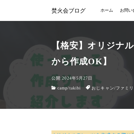
焚火会ブログ
ホーム
お問い
【格安】オリジナル
から作成OK】
公開:2024年5月27日
camp
/
takibi
おじキャン
/
ファミリ