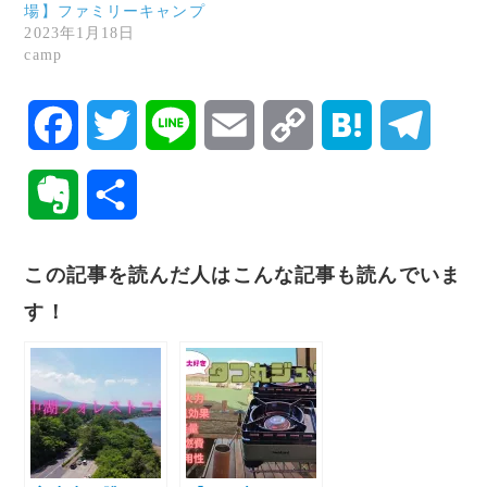
場】ファミリーキャンプ
2023年1月18日
camp
F
T
L
E
C
H
T
a
w
i
m
o
a
e
E
共
c
i
n
a
p
t
l
v
有
この記事を読んだ人はこんな記事も読んでいま
e
t
e
i
y
e
e
e
す！
b
t
l
L
n
g
r
o
e
i
a
r
n
o
r
n
a
o
k
k
m