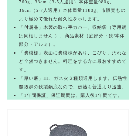
760g、33cm（3-5人適用）本体重量980g、
36cm（5-7人適用）本体重量1180g、市販売もの
より極めて優れた耐久性を示します。
「付属品」木製の取っ手カバー、収納袋（専用網
は同梱しません ）。商品素材（底部分・鉄/本体
部分・アルミ）。
「炭模様」表面に炭模様があり、こびり、汚れな
ど全然つきません。料理をする方に最おすすめで
す。
「厚い底」IH、ガス火２種類通用します。伝熱性
能抜群の鉄製鍋底なので、伝熱も普通より迅速。
「1年間保証」保証期間は、購入後1年間です。