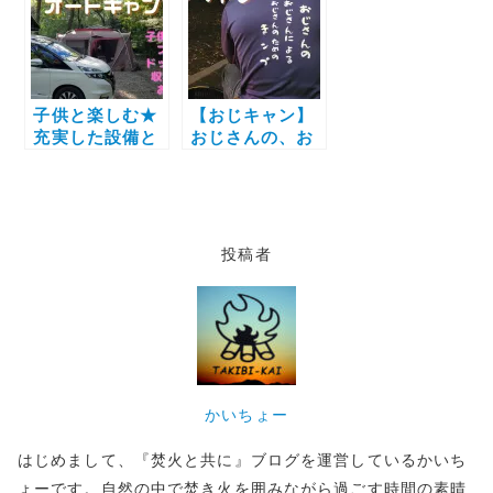
で乾杯！！ソロ
しのキャンプ☆
キャンデビュー
流れ星を見上げ
るチェアリング
子供と楽しむ★
【おじキャン】
充実した設備と
おじさんの、お
各種体験が楽し
じさんによる、
める【有野実苑
おじさんのため
オートキャンプ
の、キャンプ
場】
投稿者
かいちょー
はじめまして、『焚火と共に』ブログを運営しているかいち
ょーです。自然の中で焚き火を囲みながら過ごす時間の素晴