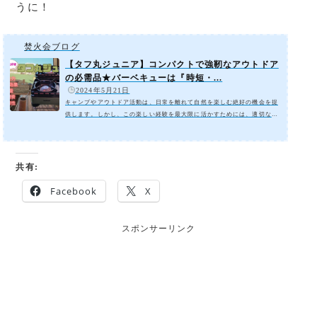
うに！
焚火会ブログ
【タフ丸ジュニア】コンパクトで強靭なアウトドア
の必需品★バーベキューは『時短・...
️
2024年5月21日
キャンプやアウトドア活動は、日常を離れて自然を楽しむ絶好の機会を提
供します。しかし、この楽しい経験を最大限に活かすためには、適切な道
具が必要です。今回は、特に料理好きなキャンパーや手軽な初心者キャン
パーにとって重要な携帯用調理器具、イワタニの「タフ丸ジュニア」の魅
力をご紹介します。キャンプやアウトドア愛好家にとってのコンパクトな
調理器具の重要性NO タフ丸Jr NO キャンプタフ丸ジュニアの特長イ
共有:
ワタニのタフ丸ジュニアは、コンパクトさと機能性を兼ね備えたカセット
コンロです。そのサイズは286×192.5×122...
Facebook
X
スポンサーリンク