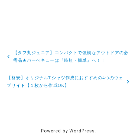
投
【タフ丸ジュニア】コンパクトで強靭なアウトドアの必
稿
需品★バーベキューは『時短・簡単』へ！！
ナ
【格安】オリジナルTシャツ作成におすすめの4つのウェ
ビ
ブサイト【１枚から作成OK】
ゲ
ー
シ
ョ
Powered by WordPress.