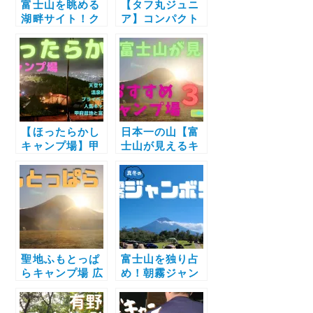
t
富士山を眺める
【タフ丸ジュニ
湖畔サイト！ク
ア】コンパクト
ラブハウス内の
で強靭なアウト
e
浴場入り放題
ドアの必需品★
【山中湖フォレ
バーベキューは
ストコテージ】
『時短・簡単』
でソロキャンプ
へ！！
【ほったらかし
日本一の山【富
キャンプ場】甲
士山が見えるキ
府盆地と富士山
ャンプ場】３
の眺望が人気の
選 行ってよか
理由！眼下には
った『感動』の
究極の癒し温泉
絶景
も
聖地ふもとっぱ
富士山を独り占
らキャンプ場 広
め！朝霧ジャン
大な敷地と富士
ボリーのプライ
山の圧力に完敗
ベート空間で癒