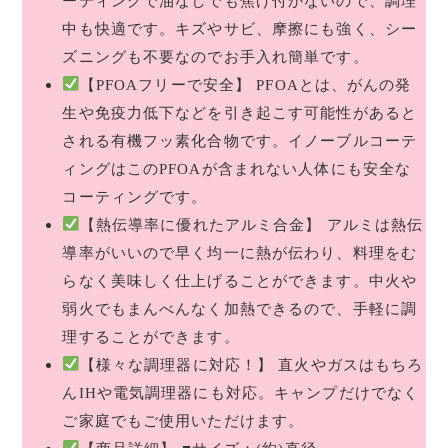
ーティングで油なしでも焦げ付かないので、調理
中も快適です。キズやサビ、摩擦にも強く、シー
ズニングも不要なのでお手入れ簡単です。
【PFOAフリーで安全】 PFOAとは、がんの発
生や免疫力低下などを引き起こす可能性があると
される有機フッ素化合物です。イノーブルコーテ
ィングはこのPFOAが含まれない人体にも安全な
コーティングです。
【熱伝導率に優れたアルミ合金】 アルミは熱伝
導率がいいので早く均一に熱が伝わり、料理をむ
らなく美味しく仕上げることができます。中火や
弱火でもまんべんなく加熱できるので、手軽に調
理することができます。
【様々な調理器に対応！】 直火やガスはもちろ
んIHや電気調理器にも対応。キャンプだけでなく
ご家庭でもご使用いただけます。