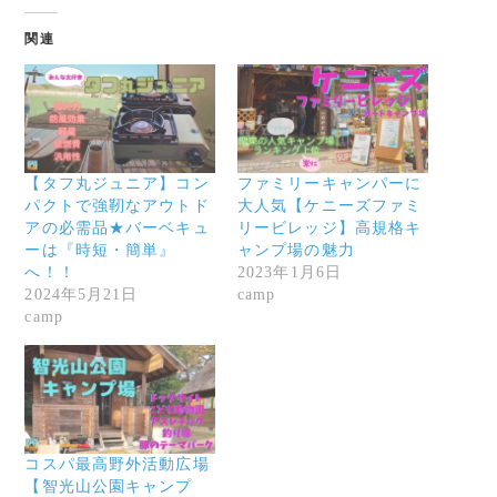
関連
【タフ丸ジュニア】コン
ファミリーキャンパーに
パクトで強靭なアウトド
大人気【ケニーズファミ
アの必需品★バーベキュ
リービレッジ】高規格キ
ーは『時短・簡単』
ャンプ場の魅力
へ！！
2023年1月6日
2024年5月21日
camp
camp
コスパ最高野外活動広場
【智光山公園キャンプ