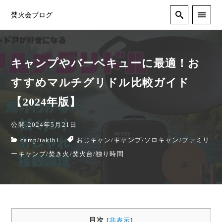
焚火会ブログ
キャンプやバーベキューに最適！お
すすめマルチグリドル比較ガイド
【2024年版】
公開:2024年5月21日
camp
/
takibi
おじキャン
/
キャンプ
/
ソロキャン
/
ファミリ
ーキャンプ
/
焚き火
/
焚火台
/
独り時間
目次
[
非表示
]