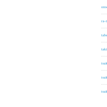
ons
ra-
tab
tak
tsu
tsu
tsu