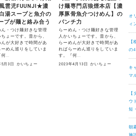
風雲児FUUNJI★濃
け麺専門店狼煙本店【濃
白湯スープと魚介の
厚豚骨魚介つけめん】の
オ
ープが麺と絡み合う
パンチ力
ィ
めん・つけ麺好きな管理
らーめん・つけ麺好きな管理
いちょーです。昔から、
人かいちょーです。昔から、
【
めんが大好きで時間があ
らーめんが大好きで時間があ
らーめん巡りをしていま
ればらーめん巡りをしていま
の
何...
す。『何...
年5月3日
かいちょー
2023年4月13日
かいちょー
キ
マ
【
ウ
短
朝
施