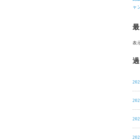
ャ
最
表
過
20
20
20
20