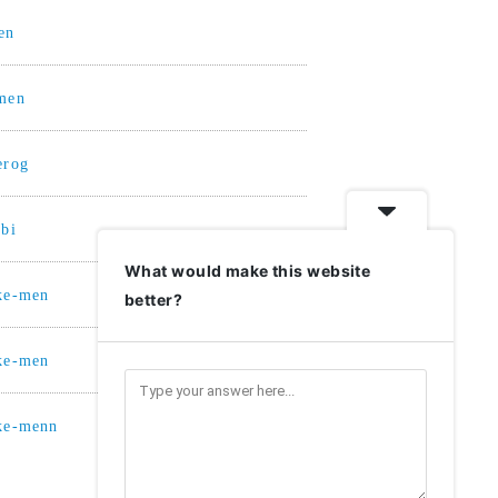
en
men
erog
ibi
What would make this website
ke-men
better?
ke-men
ke-menn