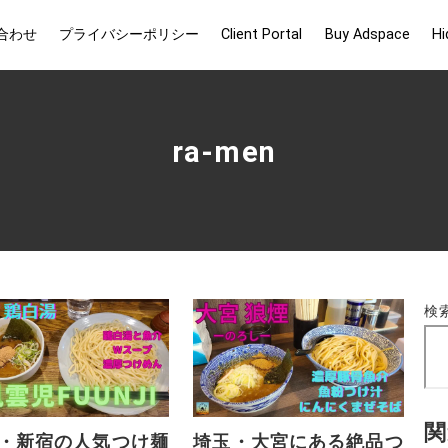
合わせ
プライバシーポリシー
Client Portal
Buy Adspace
Hi
ra-men
検
関
・新宿の人気つけ麺
埼玉・大宮にある絶品つ