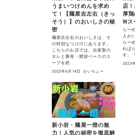
うまいつけめんを求め
店！
て！【麺屋吉左右（きっ
厚鶏
そう）】のおいしさの秘
Wス
密
らー
人か
麺屋吉左右のおいしさは、そ
らー
の特別なつけ汁にあります。
れば
こちらのお店では、自家製の
す。『
タレと豚骨・鰹節ベースのス
ープを絶...
2023
2023年6月14日
かいちょー
新小岩・麺屋一燈の魅
力！人気の秘密を徹底解