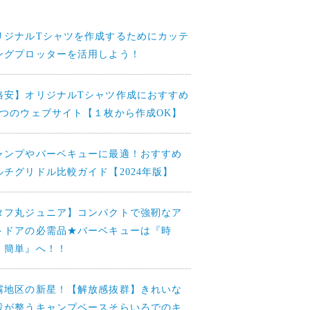
リジナルTシャツを作成するためにカッテ
ングプロッターを活用しよう！
格安】オリジナルTシャツ作成におすすめ
4つのウェブサイト【１枚から作成OK】
ャンプやバーベキューに最適！おすすめ
ルチグリドル比較ガイド【2024年版】
タフ丸ジュニア】コンパクトで強靭なア
トドアの必需品★バーベキューは『時
・簡単』へ！！
霧地区の新星！【解放感抜群】きれいな
設が整うキャンプベースそらいろでのキ